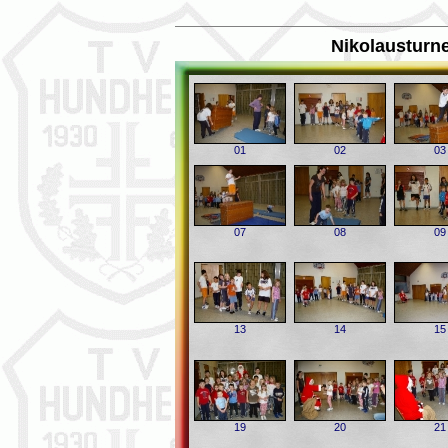
Nikolausturn
01
02
03
07
08
09
13
14
15
19
20
21