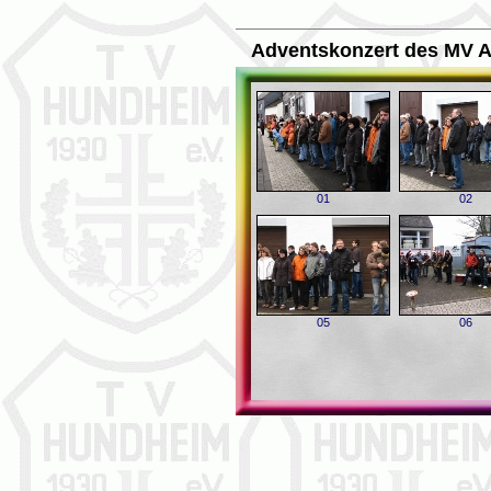
Adventskonzert des MV A
01
02
05
06